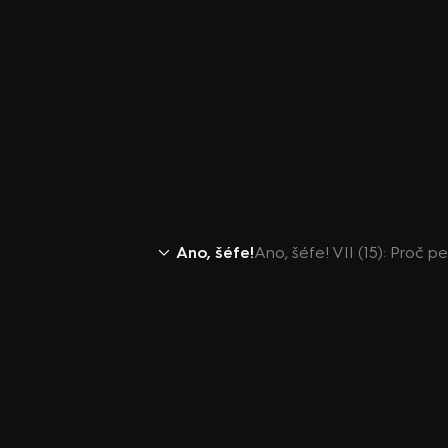
Ano, šéfe!
Ano, šéfe! VII (15): Proč p