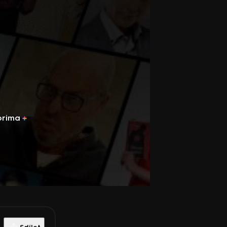
prima