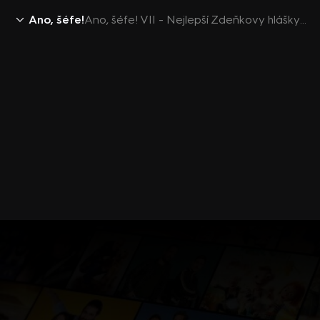
Ano, šéfe!
Ano, šéfe! VII - Nejlepší Zdeňkovy hlášky z kempu v Pasohlávkách