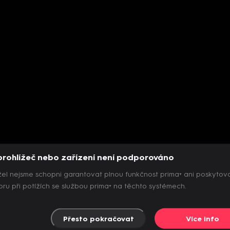
prohlížeč nebo zařízení není podporováno
el nejsme schopni garantovat plnou funkčnost prima+ ani poskytov
ru při potížích se službou prima+ na těchto systémech.
Přesto pokračovat
Více info