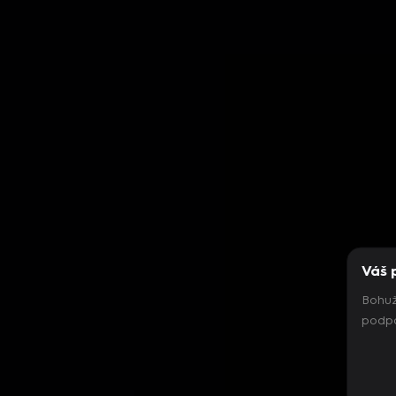
Váš 
Bohuž
podpo