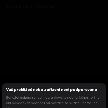
Ano, trenére - Zúčtování
Váš prohlížeč nebo zařízení není podporováno
Bohužel nejsme schopni garantovat plnou funkčnost prima+
ani poskytovat podporu při potížích se službou prima+ na
Nepodařilo se inicializovat přehrávač