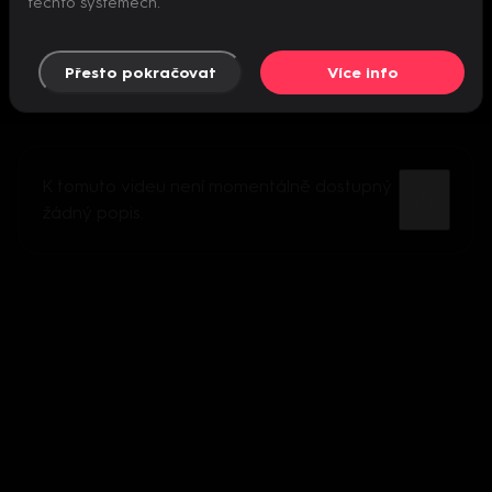
těchto systémech.
Přesto pokračovat
Více info
K tomuto videu není momentálně dostupný
žádný popis.