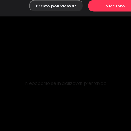
Přesto pokračovat
Více info
Nepodařilo se inicializovat přehrávač