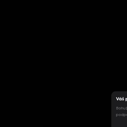
Váš 
Bohuž
podpo