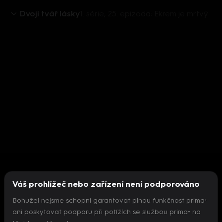
Dvojí tvář lásky
1. série, 25. epizoda: Ekrem je mrtvý
Váš prohlížeč nebo zařízení není podporováno
Bohužel nejsme schopni garantovat plnou funkčnost prima+
ani poskytovat podporu při potížích se službou prima+ na
Nepodařilo se inicializovat přehrávač