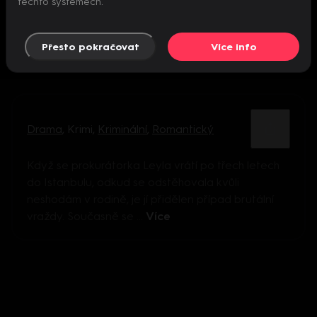
těchto systémech.
Přesto pokračovat
Více info
Drama
,
Krimi
,
Kriminální
,
Romantický
Když se prokurátorka Leyla vrátí po třech letech
do Istanbulu, odkud se odstěhovala kvůli
neshodám v rodině, je jí přidělen případ brutální
vraždy. Současně se ...
Více