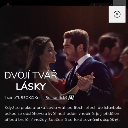
App
Seriály
Filmy
Děti
Zprávy
Novinky
Živě
TV pro
prima+
Dvojí tvář lásky
1 série
TURECKO
Krimi
,
Romantický
Detektiv Karl Alberg přijíždí do přímořského městečka Gibsons,
aby zde převzal vedení místní policie a začal nový život po
Když se prokurátorka Leyla vrátí po třech letech do Istanbulu,
bolestivém rozvodu. Společně se svým týmem odhaluje temná
odkud se odstěhovala kvůli neshodám v rodině, je jí přidělen
tajemství, která narušují poklidnou atmosféru komunity a
případ brutální vraždy. Současně se také seznámí s úspěšným
8 epizod
současně se snaží zvládnout komplikovaný vztah s dospívající
televizním reportérem Kenanem a přeskočí mezi nimi jiskra.