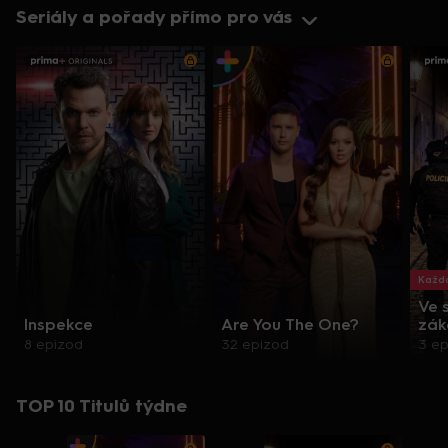
Seriály a pořady přímo pro vás
Každo
Ve 
Inspekce
Are You The One?
zák
8 epizod
32 epizod
3 e
TOP 10 Titulů týdne