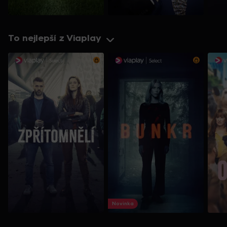
To nejlepší z Viaplay
Novinka