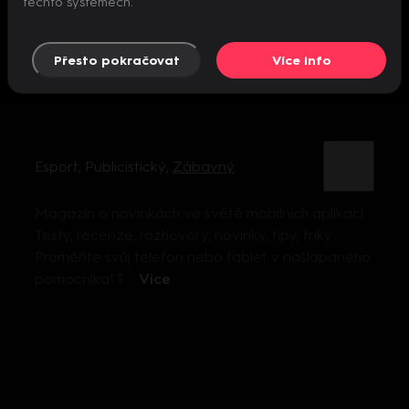
těchto systémech.
Přesto pokračovat
Více info
Esport
,
Publicistický
,
Zábavný
Magazín o novinkách ve světě mobilních aplikací.
Testy, recenze, rozhovory, novinky, tipy, triky...
Proměňte svůj telefon nebo tablet v našlapaného
pomocníka! T ...
Více