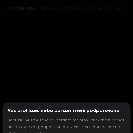
Applikace
2. série, 21. epizoda: Applikace 2015 (21)
Váš prohlížeč nebo zařízení není podporováno
Bohužel nejsme schopni garantovat plnou funkčnost prima+
ani poskytovat podporu při potížích se službou prima+ na
Nepodařilo se inicializovat přehrávač