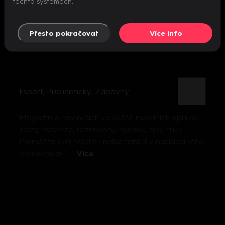
těchto systémech.
Přesto pokračovat
Více info
Esport
,
Publicistický
,
Zábavný
Magazín o novinkách ve světě mobilních aplikací.
Testy, recenze, rozhovory, novinky, tipy, triky...
Proměňte svůj telefon nebo tablet v našlapaného
pomocníka! T ...
Více