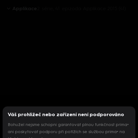
Applikace
2. série, 41. epizoda: Applikace 2015 (41)
Váš prohlížeč nebo zařízení není podporováno
Bohužel nejsme schopni garantovat plnou funkčnost prima+
ani poskytovat podporu při potížích se službou prima+ na
Nepodařilo se inicializovat přehrávač