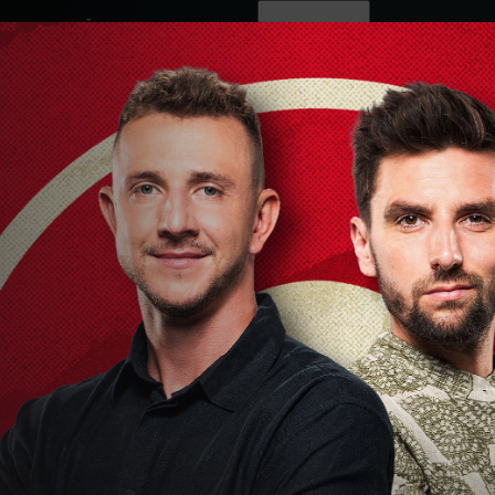
ovinky
Živě
TV program
Operátoři