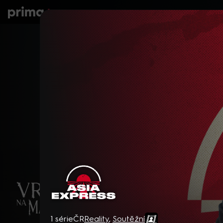
prima+
Seriály
Filmy
Děti
Zprávy
N
Asia Express
1 série
ČR
Reality
,
Soutěžní