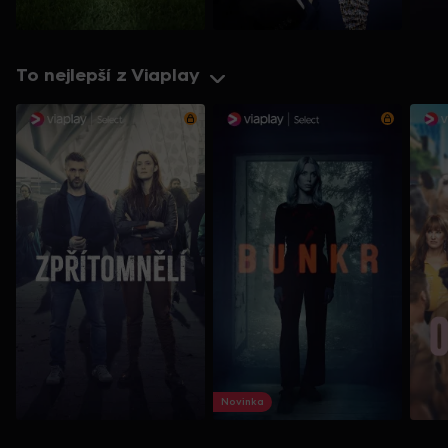
To nejlepší z Viaplay
Novinka