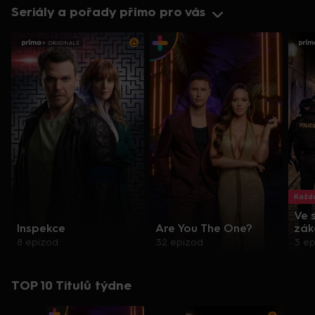
Seriály a pořady přímo pro vás
Každo
Ve 
Inspekce
Are You The One?
zák
8 epizod
32 epizod
3 e
TOP 10 Titulů týdne