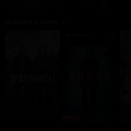
To nejlepší z Viaplay
Novinka