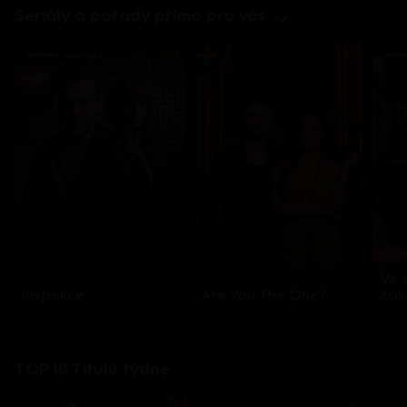
Seriály a pořady přímo pro vás
Každo
Ve 
Inspekce
Are You The One?
zák
8 epizod
32 epizod
3 e
TOP 10 Titulů týdne