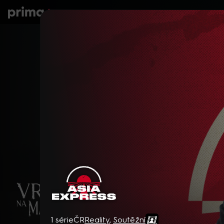
prima+
Seriály
Filmy
Děti
Zprávy
N
Asia Express
1 série
ČR
Reality
,
Soutěžní