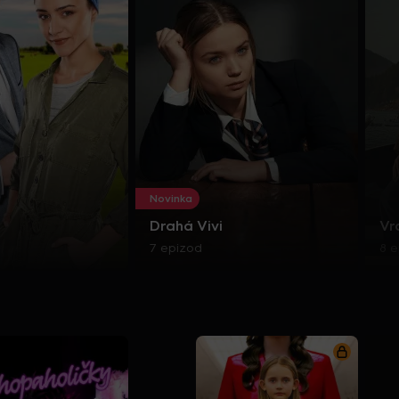
Novinka
Drahá Vivi
Vr
7 epizod
8 