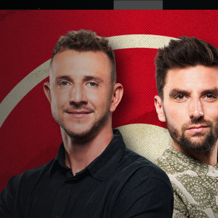
ovinky
Živě
TV program
Operátoři