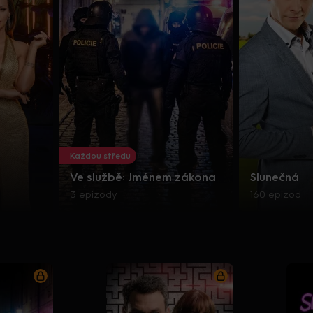
Každou středu
Ve službě: Jménem zákona
Slunečná
3 epizody
160 epizod