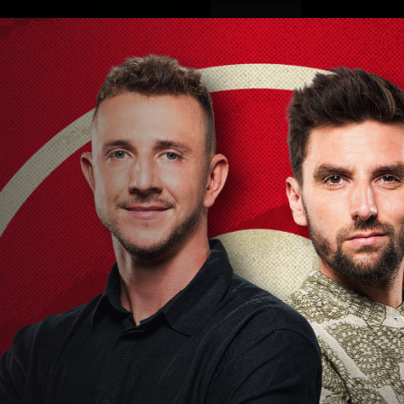
ovinky
Živě
TV program
Operátoři