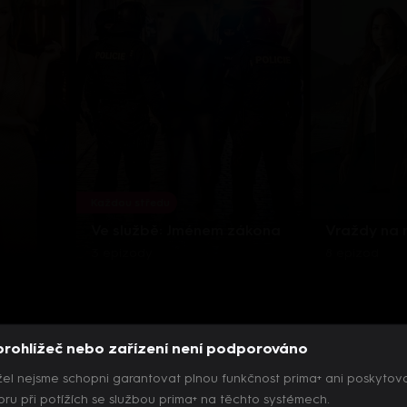
Každou středu
Ve službě: Jménem zákona
Vraždy na
3 epizody
8 epizod
prohlížeč nebo zařízení není podporováno
el nejsme schopni garantovat plnou funkčnost prima+ ani poskytov
ru při potížích se službou prima+ na těchto systémech.