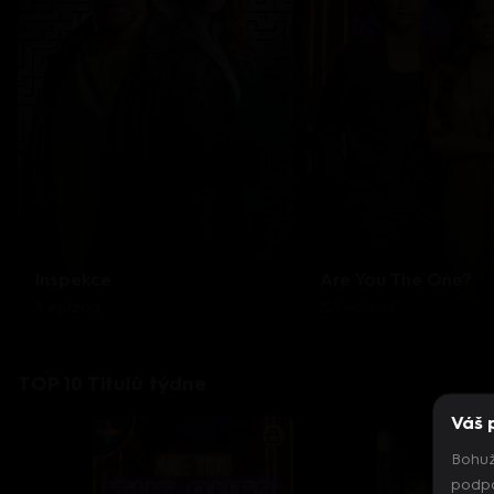
Inspekce
Are You The One?
8 epizod
32 epizod
TOP 10 Titulů týdne
Váš 
Bohuž
podpo