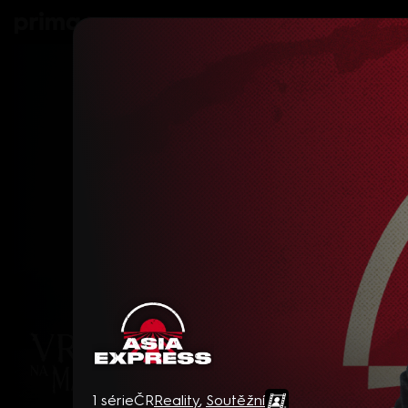
prima+
Seriály
Filmy
Děti
Zprávy
N
Asia Express
1 série
ČR
Reality
,
Soutěžní