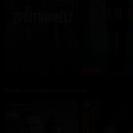
Novinka
Seriály a pořady přímo pro vás