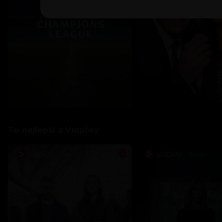
To nejlepší z Viaplay