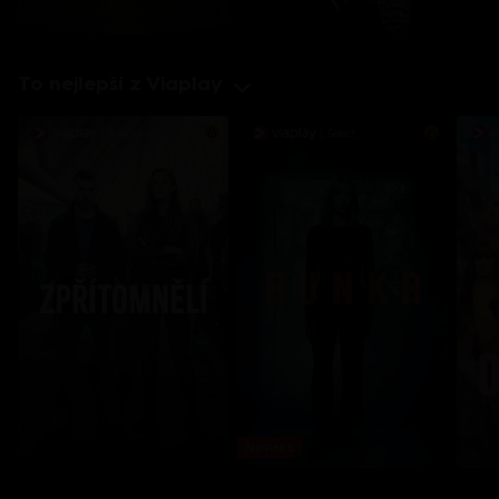
To nejlepší z Viaplay
Novinka