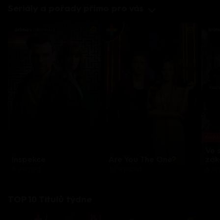
Seriály a pořady přímo pro vás
Každo
Ve 
Inspekce
Are You The One?
zák
8 epizod
32 epizod
3 e
TOP 10 Titulů týdne