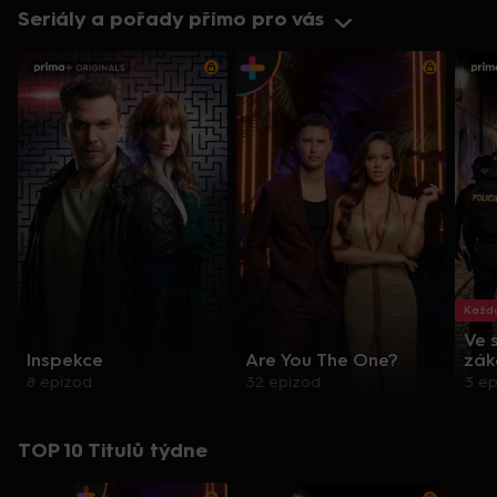
Seriály a pořady přímo pro vás
Každo
Ve 
Inspekce
Are You The One?
zák
8 epizod
32 epizod
3 e
TOP 10 Titulů týdne