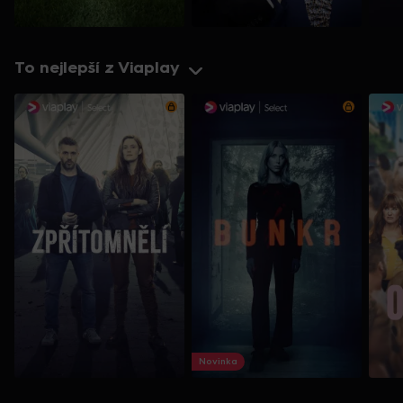
To nejlepší z Viaplay
Novinka