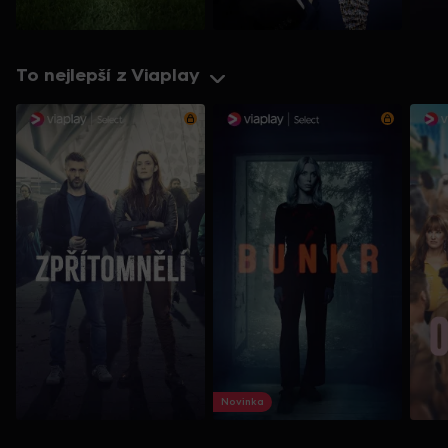
To nejlepší z Viaplay
Novinka