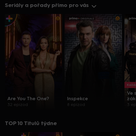
Seriály a pořady přímo pro vás
Každo
Ve 
Are You The One?
Inspekce
zák
32 epizod
8 epizod
3 e
TOP 10 Titulů týdne