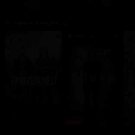
To nejlepší z Viaplay
Novinka