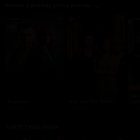
Seriály a pořady přímo pro vás
Každo
Ve 
Inspekce
Are You The One?
zák
8 epizod
32 epizod
3 e
TOP 10 Titulů týdne