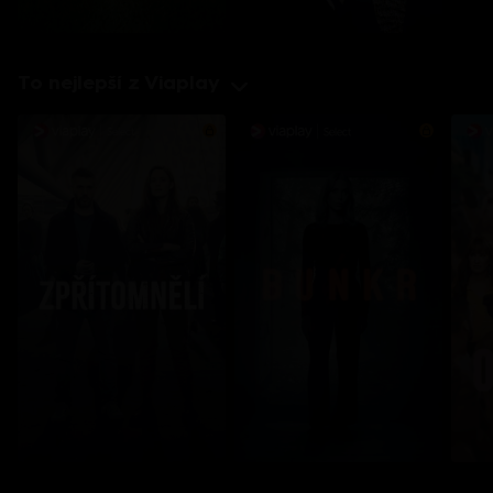
To nejlepší z Viaplay