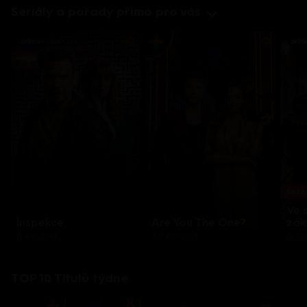
Seriály a pořady přímo pro vás
Každo
Ve 
Inspekce
Are You The One?
zák
8 epizod
32 epizod
3 e
TOP 10 Titulů týdne