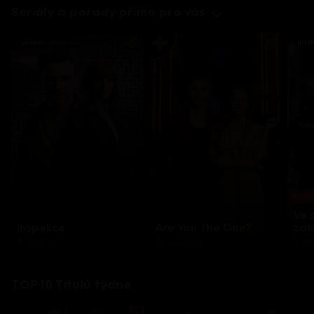
Seriály a pořady přímo pro vás
Každo
Ve 
Inspekce
Are You The One?
zák
8 epizod
32 epizod
3 e
TOP 10 Titulů týdne