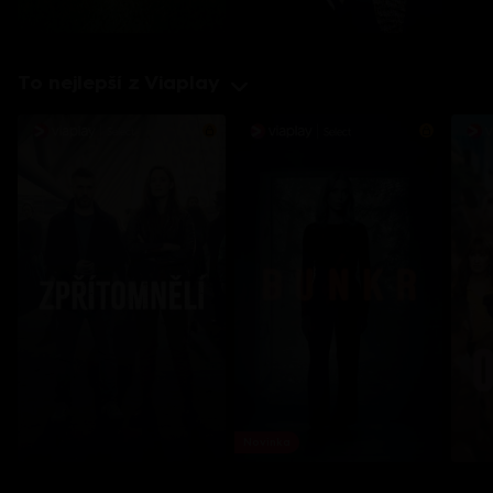
To nejlepší z Viaplay
Novinka