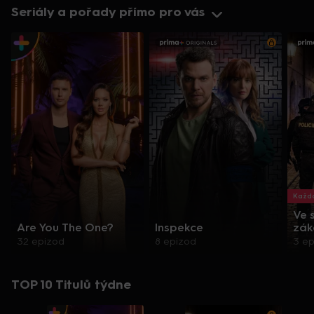
Seriály a pořady přímo pro vás
Každo
Ve 
Are You The One?
Inspekce
zák
32 epizod
8 epizod
3 e
TOP 10 Titulů týdne