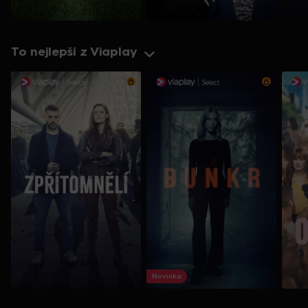
To nejlepší z Viaplay
Novinka