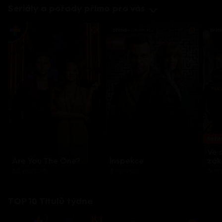
Seriály a pořady přímo pro vás
Každo
Ve 
Are You The One?
Inspekce
zák
32 epizod
8 epizod
3 e
TOP 10 Titulů týdne