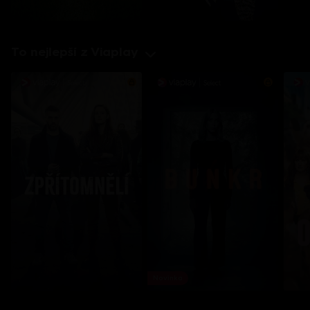
To nejlepší z Viaplay
Novinka