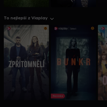
To nejlepší z Viaplay
Novinka