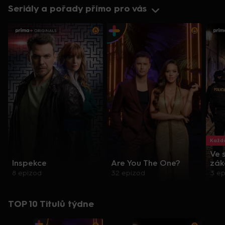
Seriály a pořady přímo pro vás
Každo
Ve 
Inspekce
Are You The One?
zák
8 epizod
32 epizod
3 e
TOP 10 Titulů týdne