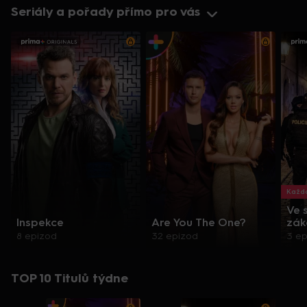
Seriály a pořady přímo pro vás
Každo
Ve 
Inspekce
Are You The One?
zák
8 epizod
32 epizod
3 e
TOP 10 Titulů týdne