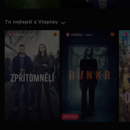
To nejlepší z Viaplay
Novinka