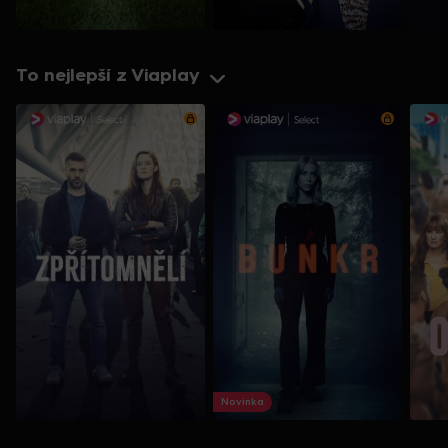
To nejlepší z Viaplay
Novinka