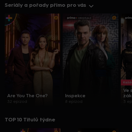
Seriály a pořady přímo pro vás
Každo
Ve 
Are You The One?
Inspekce
zák
32 epizod
8 epizod
3 e
TOP 10 Titulů týdne