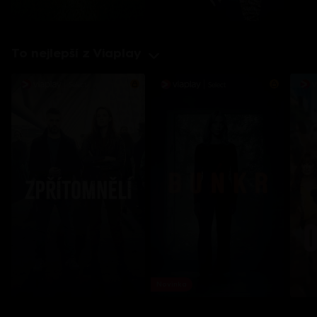
To nejlepší z Viaplay
Novinka