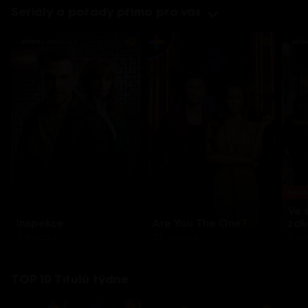
Seriály a pořady přímo pro vás
Každo
Ve 
Inspekce
Are You The One?
zák
8 epizod
32 epizod
3 e
TOP 10 Titulů týdne