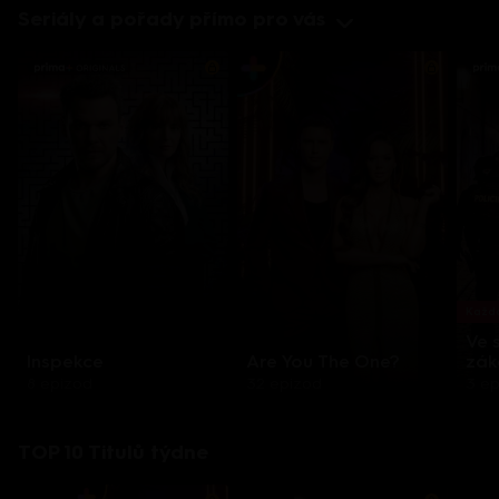
Seriály a pořady přímo pro vás
Každo
Ve 
Inspekce
Are You The One?
zák
8 epizod
32 epizod
3 e
TOP 10 Titulů týdne