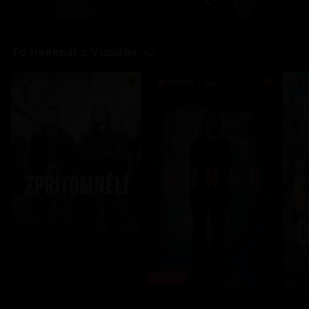
To nejlepší z Viaplay
Novinka