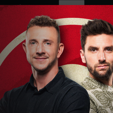
ovinky
Živě
TV program
Operátoři