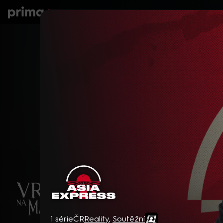
prima+
Seriály
Filmy
Děti
Zprávy
N
Asia Express
1 série
ČR
Reality
,
Soutěžní