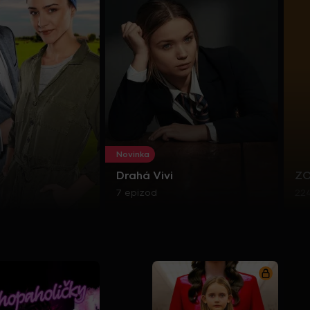
Novinka
Drahá Vivi
Z
7 epizod
22