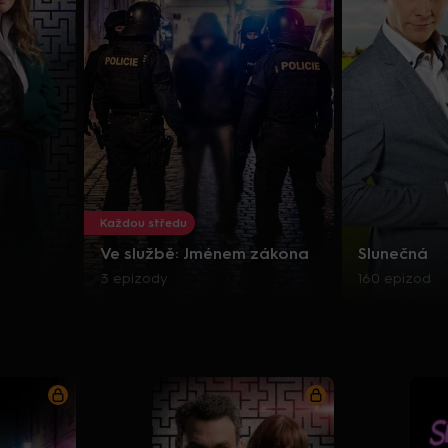
Každou středu
Ve službě: Jménem zákona
Slunečná
3 epizody
160 epizod