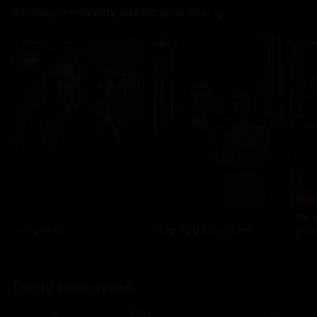
Seriály a pořady přímo pro vás
Každo
Ve 
Inspekce
Are You The One?
zák
8 epizod
32 epizod
3 e
TOP 10 Titulů týdne