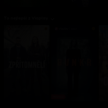
To nejlepší z Viaplay
Novinka