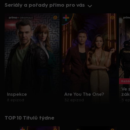
Seriály a pořady přímo pro vás
Každo
Ve 
Inspekce
Are You The One?
zák
8 epizod
32 epizod
3 e
TOP 10 Titulů týdne