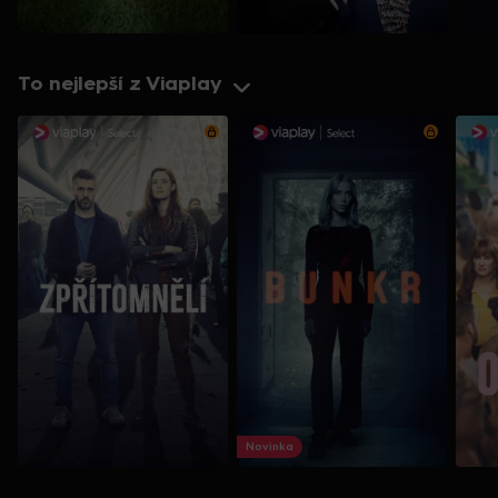
To nejlepší z Viaplay
Novinka