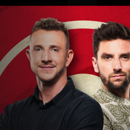
ovinky
Živě
TV program
Operátoři