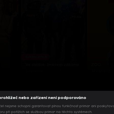
Každou středu
Ve službě: Jménem zákona
ZOO
3 epizody
224 epizod
prohlížeč nebo zařízení není podporováno
el nejsme schopni garantovat plnou funkčnost prima+ ani poskytov
ru při potížích se službou prima+ na těchto systémech.