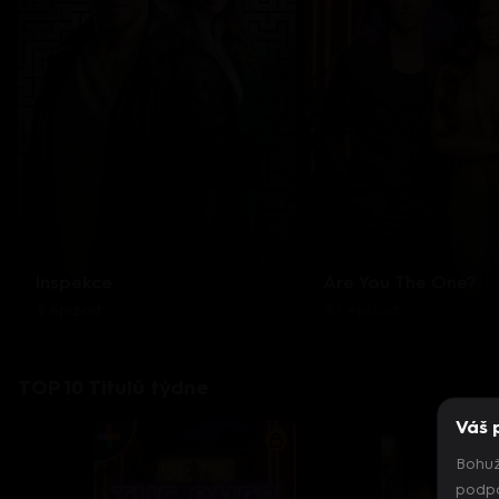
Inspekce
Are You The One?
8 epizod
32 epizod
TOP 10 Titulů týdne
Váš 
Bohuž
podpo