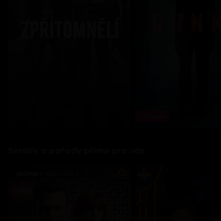
Novinka
Seriály a pořady přímo pro vás