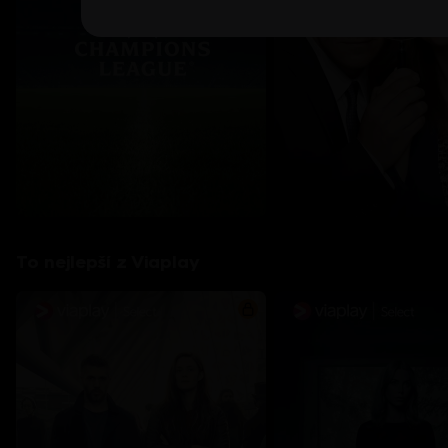
To nejlepší z Viaplay