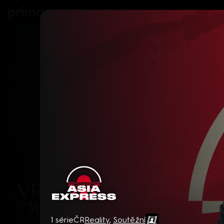
prima+
Seriály
Filmy
Děti
Zprávy
N
Asia Express
1 série
ČR
Reality
,
Soutěžní