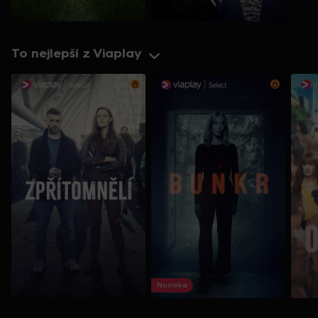
To nejlepší z Viaplay
Novinka