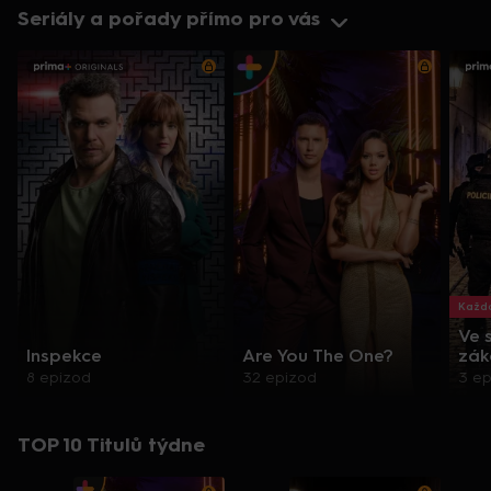
Seriály a pořady přímo pro vás
Každo
Ve 
Inspekce
Are You The One?
zák
8 epizod
32 epizod
3 e
TOP 10 Titulů týdne