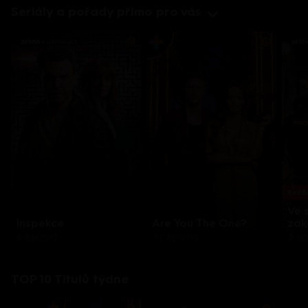
Seriály a pořady přímo pro vás
Každo
Ve 
Inspekce
Are You The One?
zák
8 epizod
32 epizod
3 e
TOP 10 Titulů týdne