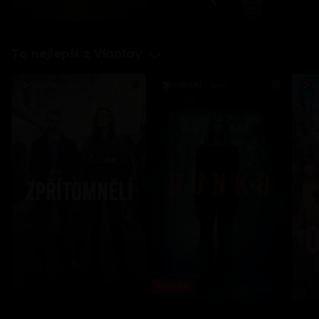
To nejlepší z Viaplay
Novinka