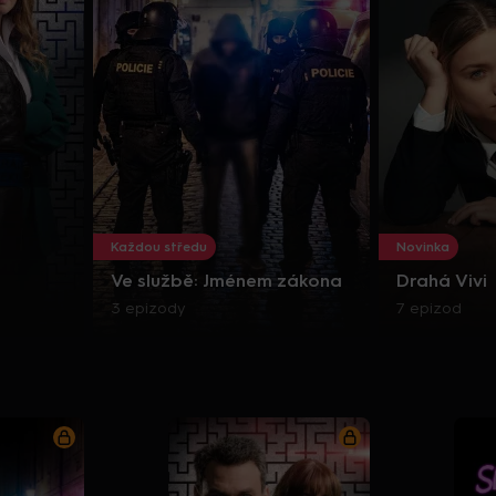
Každou středu
Novinka
Ve službě: Jménem zákona
Drahá Vivi
3 epizody
7 epizod