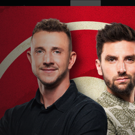
ovinky
Živě
TV program
Operátoři