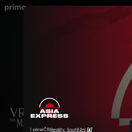
prima+
Seriály
Filmy
Děti
Zprávy
N
Asia Express
1 série
ČR
Reality
,
Soutěžní