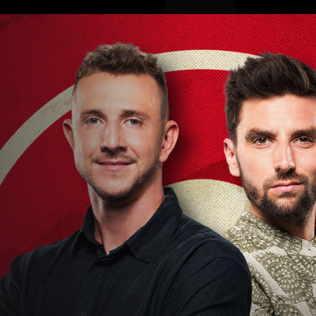
ovinky
Živě
TV program
Operátoři