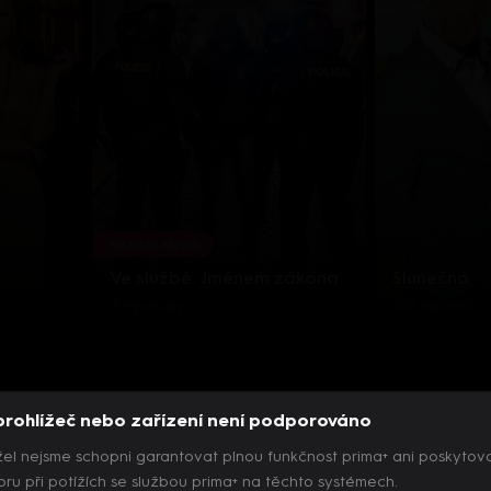
Každou středu
Ve službě: Jménem zákona
Slunečná
3 epizody
160 epizod
prohlížeč nebo zařízení není podporováno
el nejsme schopni garantovat plnou funkčnost prima+ ani poskytov
ru při potížích se službou prima+ na těchto systémech.