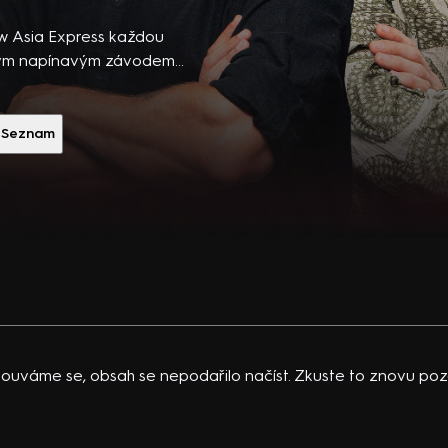
íří do
pěšné
w Asia Express každou
celým napínavým závodem
íl od
í diváky provedou napříč
zhled,
 neznámých osobností
logii i
 k dispozici pouhé jedno
Seznam
etká v
i než ostatní. Na trase je
žít a
é prostředí i tlak
Každému
vlastními hranicemi i
em určen
u, Kambodže a Thajska.
em
m by se jako běžní
 finále
ně ovlivnit jejich další
í odměna,
y i nástrahy exotických
anční výhra. Více info na
ouváme se, obsah se nepodařilo načíst. Zkuste to znovu pozd