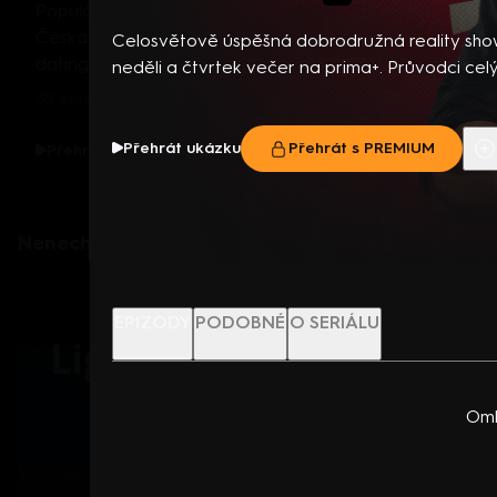
Populární seznamovací reality show Are You The One? m
Česka! Můžete se těšit na českou verzi celosvětově ús
Celosvětově úspěšná dobrodružná reality sho
dating show, ve které deset nezadaných mužů a deset
neděli a čtvrtek večer na prima+. Průvodci 
nezadaných žen hledá svou ideální životní lásku. Na rozd
budou Jakub Štáfek a Václav Matějovský, kteř
32 epizod
běžných seznamek zde nerozhodují pouze sympatie a v
soutěží, v níž se různorodé dvojice známých i
ale i věda. Are You The One? kombinuje romantiku, psycho
vydávají na náročnou cestu Asií. Každý tým má
Přehrát ukázku
Přehrát s PREMIUM
Více info
Přehrát ukázku
Přehrát s PREMIUM
herní strategii. Skupina singles z Česka a Slovenska se s
euro na den a jediný cíl – dorazit do cíle rychlej
luxusní vile v Thajsku, kde budou několik týdnů společně 
čekají fyzicky i psychicky náročné úkoly, neznám
postupně odhalovat, kdo je jejich perfektní protějšek. 
neustálého rozhodování. Dvojice čeká souboj s 
Nenechte si ujít
účastníkovi byl totiž na základě odborné analýzy před
neúprosným tempem soutěže v prostředí Laos
ideální partner. Jeho identita však zůstává skryta. Úkol
Účastníci získají zkušenosti a zážitky, ke který
soutěžících je tyto dvojice odhalit. Pokud se jim podaří do
cestovatelé nikdy nedostali a které mohou zásad
EPIZODY
PODOBNÉ
O SERIÁLU
sestavit všechny perfektní páry, čeká je lákavá finančn
život. Diváci budou mít možnost objevovat krás
kterou si mezi sebou rozdělí.
zemí společně s nimi. Vítěze čeká atraktivní fin
asia-express.cz
Oml