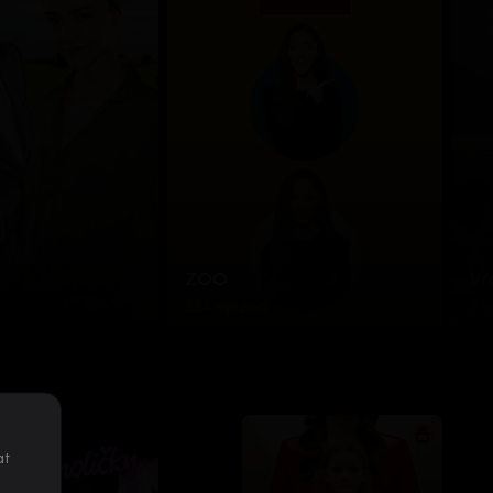
ZOO
Vr
224 epizod
8 
at