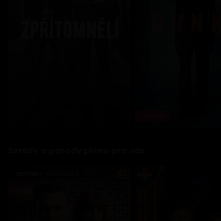
Novinka
Seriály a pořady přímo pro vás