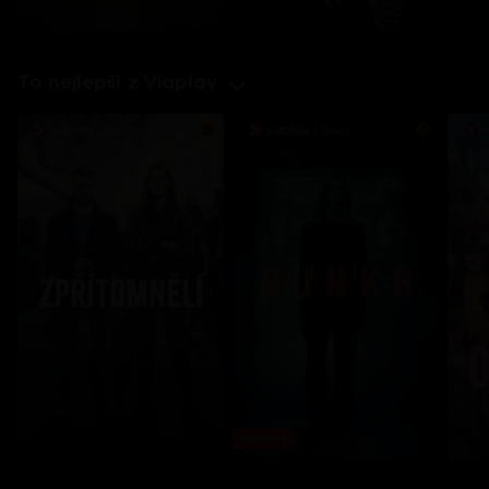
To nejlepší z Viaplay
Novinka