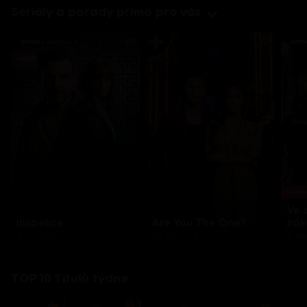
Seriály a pořady přímo pro vás
Každo
Ve 
Inspekce
Are You The One?
zák
8 epizod
32 epizod
3 e
TOP 10 Titulů týdne