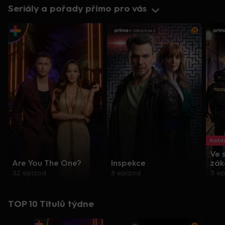
Seriály a pořady přímo pro vás
Každo
Ve 
Are You The One?
Inspekce
zák
32 epizod
8 epizod
3 e
TOP 10 Titulů týdne