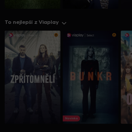
To nejlepší z Viaplay
Novinka