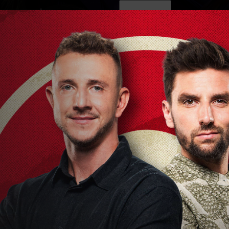
ovinky
Živě
TV program
Operátoři