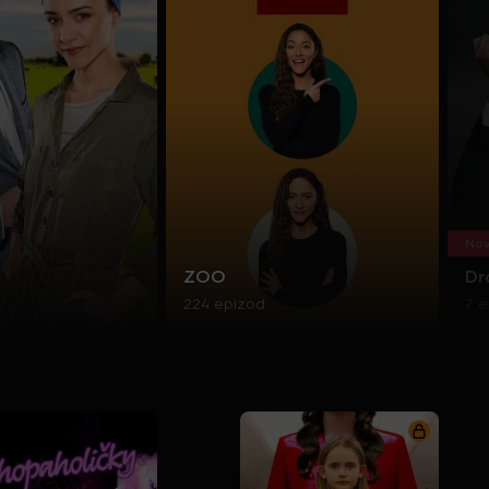
Nov
ZOO
Dr
224 epizod
7 