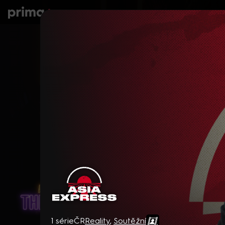
prima+
Seriály
Filmy
Děti
Zprávy
N
Asia Express
1 série
ČR
Reality
,
Soutěžní