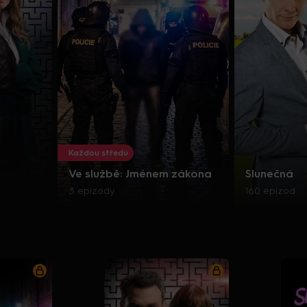
Každou středu
Ve službě: Jménem zákona
Slunečná
3 epizody
160 epizod