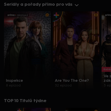
Seriály a pořady přímo pro vás
Každo
Ve 
Inspekce
Are You The One?
zák
8 epizod
32 epizod
3 e
TOP 10 Titulů týdne