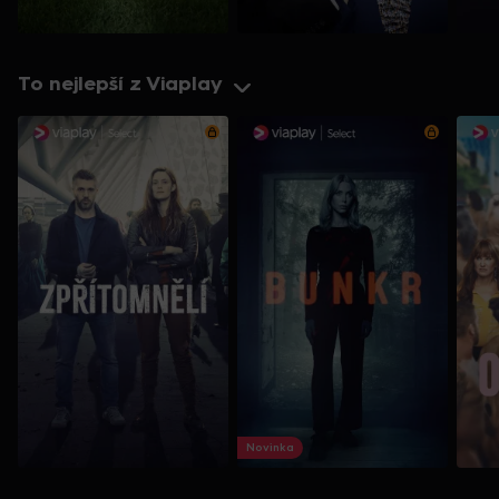
To nejlepší z Viaplay
Novinka