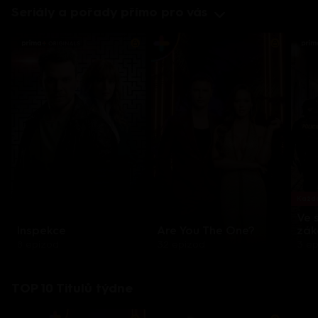
Seriály a pořady přímo pro vás
Každo
Ve 
Inspekce
Are You The One?
zák
8 epizod
32 epizod
3 e
TOP 10 Titulů týdne