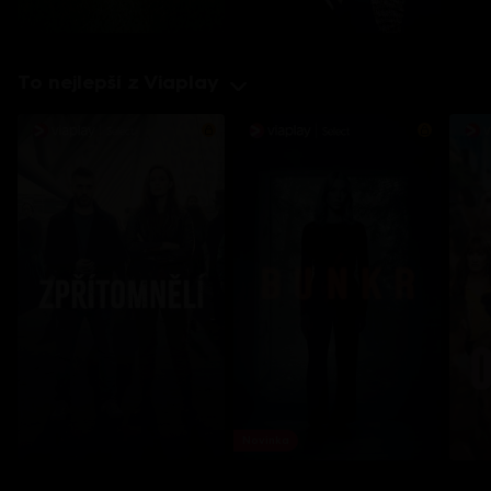
To nejlepší z Viaplay
Novinka