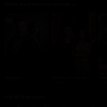
Seriály a pořady přímo pro vás
Každo
Ve 
Inspekce
Are You The One?
zák
8 epizod
32 epizod
3 e
TOP 10 Titulů týdne