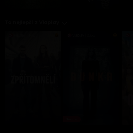
To nejlepší z Viaplay
Novinka