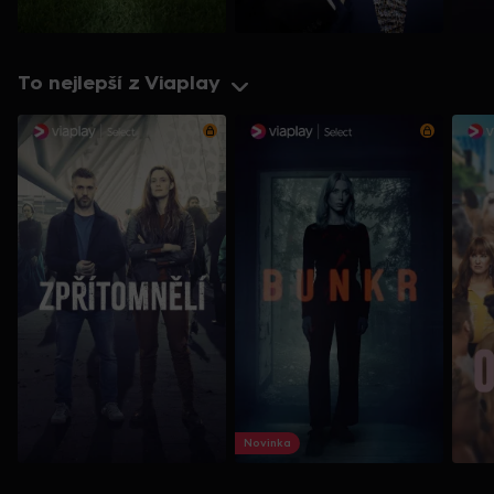
To nejlepší z Viaplay
Novinka