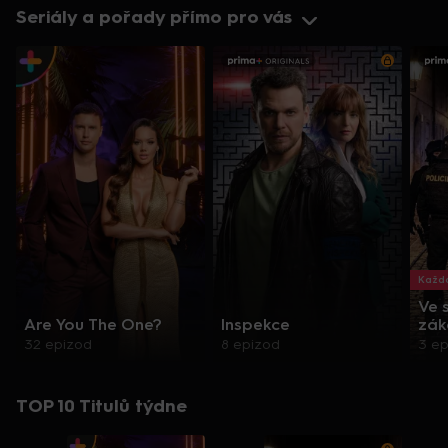
Seriály a pořady přímo pro vás
Každo
Ve 
Are You The One?
Inspekce
zák
32 epizod
8 epizod
3 e
TOP 10 Titulů týdne