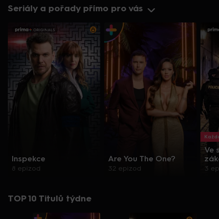
Seriály a pořady přímo pro vás
Každo
Ve 
Inspekce
Are You The One?
zák
8 epizod
32 epizod
3 e
TOP 10 Titulů týdne