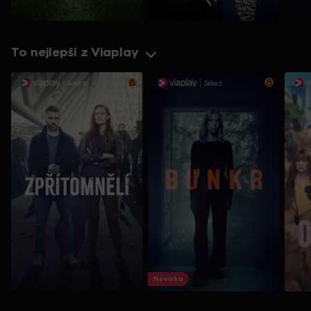
To nejlepší z Viaplay
Novinka