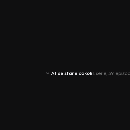
Ať se stane cokoli
1. série, 39. epiz