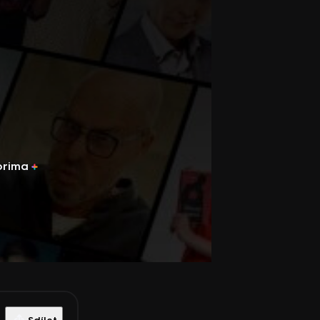
prima