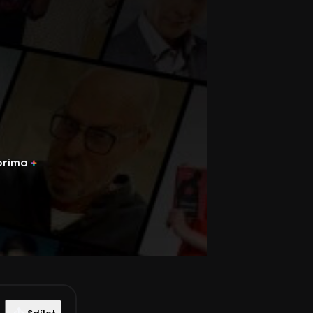
prima