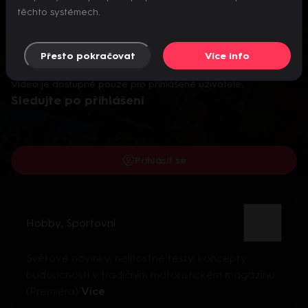
těchto systémech.
Přesto pokračovat
Více info
Video je dostupné pouze pro přihlášené uživatele.
Sledujte po přihlášení
Přihlásit se
Hobby
,
Sportovní
Světové novinky, nelítostné testy, koncepty
budoucnosti v tradičním motoristickém magazínu
(Premiéra)
Více