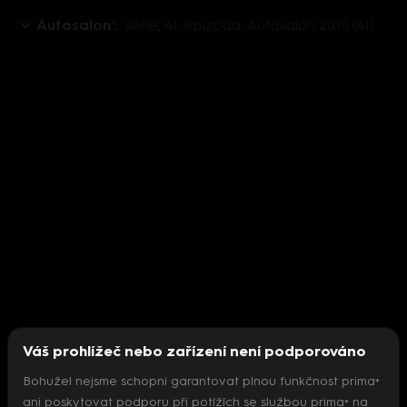
Autosalon
5. série, 41. epizoda: Autosalon 2014 (41)
Váš prohlížeč nebo zařízení není podporováno
Bohužel nejsme schopni garantovat plnou funkčnost prima+
ani poskytovat podporu při potížích se službou prima+ na