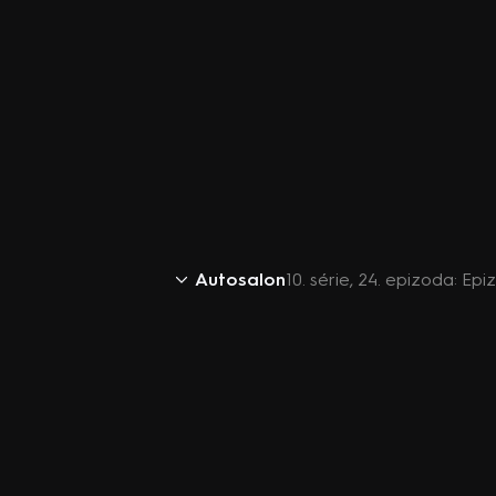
Autosalon
10. série, 24. epizoda: Ep