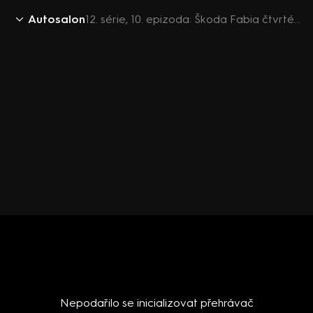
Autosalon
12. série, 10. epizoda: Škoda Fabia čtvrté generace, Ford explorer platinum a Toyota Rav4 Plug-in hybrid selection
Nepodařilo se inicializovat přehrávač